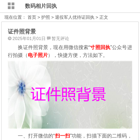
数码相片回执
现在位置：
首页
>
护照
>
退役军人优待证回执
> 正文
证件照背景
2025年01月01日
暂无评论
换证件照背景，现在用微信搜索“
寸照回执
”公众号进
行拍摄（
电子照片
），
快捷方便，方法如下。
一、打开微信的“
扫一扫
”功能，扫描下面的二维码，