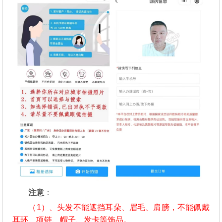
注意
：
（1）、头发不能遮挡耳朵、眉毛、肩膀，不能佩戴
耳环、项链、帽子、发卡等饰品。