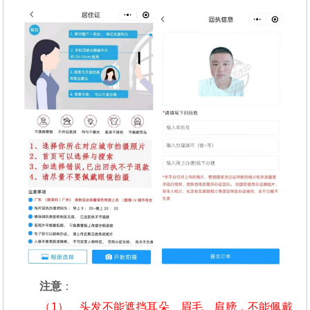
注意
：
（1）、头发不能遮挡耳朵、眉毛、肩膀，不能佩戴