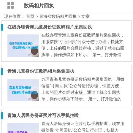
数码相片回执
现在位置：
首页
> 青海省数码相片回执 > 文章
在线办理青海儿童身份证数码相片采集回执
在线办理青海儿童身份证数码相片采集回执，
用微信搜“寸照回执”公众号进行办理，快捷方
便，上传的照片会经过审核，通过了就会出回
执单，操作步骤如下所示。 第一、打开微信
的“扫一扫”功能，扫描下面的二维码，直接进
入到 心拍 小程序（在线办理）。 注意：
青海儿童身份证数码相片采集回执
用手机访问本页面的用户，可以先保存上面的
办理青海儿童身份证数码相片采集回执，用微
二维码到手机相册；然后打开微信的扫一扫功
信搜“寸照回执”公众号进行办理，快捷方便，
能，在扫描页面中选择 “相册” ，然后选择相
上传的照片会经过审核，通过了就会出回执
册...
单，操作步骤如下所示。 第一、打开微信的
“扫一扫”功能，扫描下面的二维码，直接进入
到 心拍 小程序（在线办理）。 注意： 用
青海人居民身份证照片可以手机拍啦
手机访问本页面的用户，可以先保存上面的二
青海人居民身份证照片可以手机拍啦，现在用
维码到手机相册；然后打开微信的扫一扫功
微信搜“寸照回执”公众号进行办理，快捷方
能，在扫描页面中选择 “相册” ，然后选择相