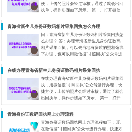
便，上传的照片会经过审核，通过了就会出回
册中的...
执单，操作步骤如下所示。 第一、打开微信
的“扫一扫”功能，扫描下面的二维码，直接进
入到 心拍 小程序（在线办理）。 注意：
青海省新生儿身份证数码相片采集回执怎么办理
用手机访问本页面的用户，可以先保存上面的
问：青海省新生儿身份证数码相片采集回执怎
二维码到手机相册；然后打开微信的扫一扫功
么办理？ 答：办理青海省新生儿身份证数码
能，在扫描页面中选择 “相册” ，然后选择相
相片采集回执，可以去当地有资质的照相馆线
册中...
下办理，也可以用微信搜“寸照回执”公众号进
行办理，快捷方便，上传的照片会经过审核，
通过了就会出回执单，操作步骤如下所示。
在线办理青海省新生儿身份证数码相片采集回执
第一、打开微信的“扫一扫”功能，扫描下面的
在线办理青海省新生儿身份证数码相片采集回
二维码，直接进入到 心拍 小程序（在线办
执，用微信搜“寸照回执”公众号进行办理，快
理）。 注意： 用手机访问本页面的用户，
捷方便，上传的照片会经过审核，通过了就会
可以先...
出回执单，操作步骤如下所示。 第一、打开
微信的“扫一扫”功能，扫描下面的二维码，直
接进入到 心拍 小程序（在线办理）。 注
青海身份证数码回执网上办理流程
意： 用手机访问本页面的用户，可以先保存
青海身份证数码回执网上办理流程如下： 现
上面的二维码到手机相册；然后打开微信的扫
在微信搜“寸照回执”公众号进行办理，快捷方
一扫功能，在扫描页面中选择 “相册” ，然后